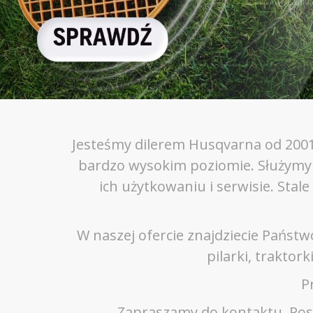
Jesteśmy dilerem Husqvarna od 2001 
bardzo wysokim poziomie. Służymy
ich użytkowaniu i serwisie. Stal
W naszej ofercie znajdziecie Państw
pilarki, traktor
P
Zapraszamy do kontaktu. Posi