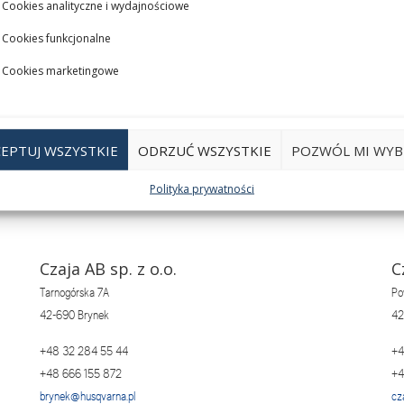
Cookies analityczne i wydajnościowe
Cookies funkcjonalne
Cookies marketingowe
EPTUJ WSZYSTKIE
ODRZUĆ WSZYSTKIE
POZWÓL MI WYB
Polityka prywatności
Czaja AB sp. z o.o.
C
Tarnogórska 7A
Po
42-690 Brynek
42
+48 32 284 55 44
+4
+48 666 155 872
+4
brynek@husqvarna.pl
cz