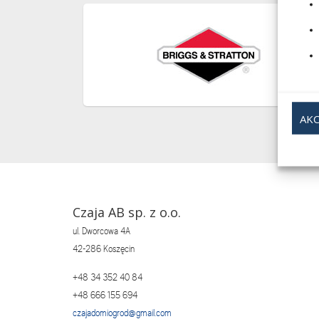
AKC
Czaja AB sp. z o.o.
ul. Dworcowa 4A
42-286 Koszęcin
+48 34 352 40 84
+48 666 155 694
czajadomiogrod@gmail.com