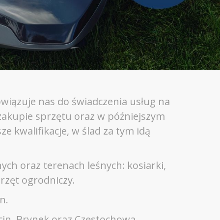
owiązuje nas do świadczenia usług na
akupie sprzętu oraz w późniejszym
e kwalifikacje, w ślad za tym idą
ych oraz terenach leśnych: kosiarki,
przęt ogrodniczy.
n.
cin, Brynek oraz Częstochowa.