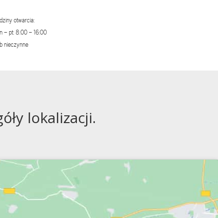
dziny otwarcia:
n – pt: 8:00 – 16:00
b nieczynne
ły lokalizacji.