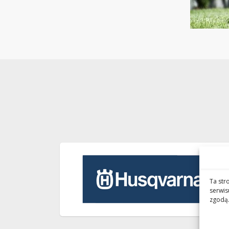
Ta str
serwis
zgodą.