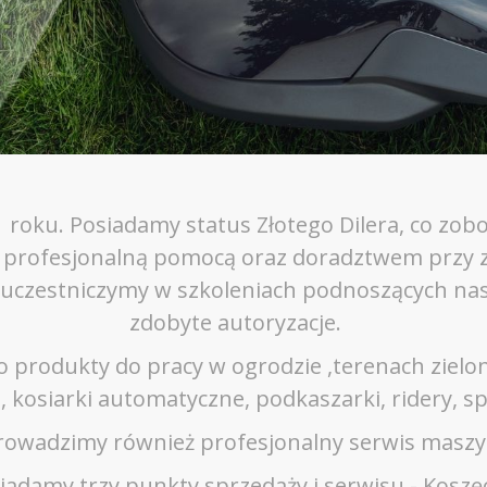
roku. Posiadamy status Złotego Dilera, co zob
 profesjonalną pomocą oraz doradztwem przy z
e uczestniczymy w szkoleniach podnoszących nasz
zdobyte autoryzacje.
o produkty do pracy w ogrodzie ,terenach zielon
ki, kosiarki automatyczne, podkaszarki, ridery, s
rowadzimy również profesjonalny serwis maszy
adamy trzy punkty sprzedaży i serwisu - Koszę