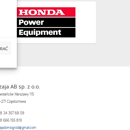
RAĆ
zaja AB sp. z o.o.
wstańców Warszawy 115
-271 Częstochowa
8 34 357 68 09
8 666 155 819
ajadomiogrod@gmail.com