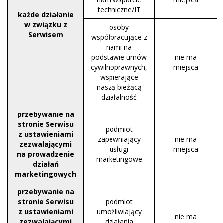
techniczne/IT
każde działanie
w związku z
osoby
Serwisem
współpracujące z
nami na
podstawie umów
nie ma
cywilnoprawnych,
miejsca
wspierające
naszą bieżącą
działalność
przebywanie na
stronie Serwisu
podmiot
z ustawieniami
zapewniający
nie ma
zezwalającymi
usługi
miejsca
na prowadzenie
marketingowe
działań
marketingowych
przebywanie na
stronie Serwisu
podmiot
z ustawieniami
umożliwiający
nie ma
zezwalającymi
działania