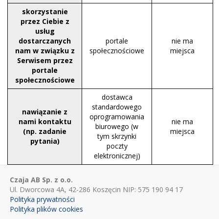
skorzystanie
przez Ciebie z
usług
dostarczanych
portale
nie ma
nam w związku z
społecznościowe
miejsca
Serwisem przez
portale
społecznościowe
dostawca
standardowego
nawiązanie z
oprogramowania
nami kontaktu
nie ma
biurowego (w
(np. zadanie
miejsca
tym skrzynki
pytania)
poczty
elektronicznej)
Czaja AB Sp. z o.o.
Ul. Dworcowa 4A, 42-286 Koszęcin NIP: 575 190 94 17
Polityka prywatności
Polityka plików cookies