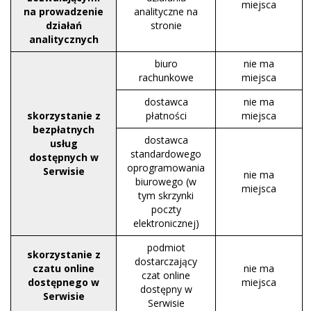
miejsca
na prowadzenie
analityczne na
działań
stronie
analitycznych
biuro
nie ma
rachunkowe
miejsca
dostawca
nie ma
skorzystanie z
płatności
miejsca
bezpłatnych
dostawca
usług
standardowego
dostępnych w
oprogramowania
Serwisie
nie ma
biurowego (w
miejsca
tym skrzynki
poczty
elektronicznej)
podmiot
skorzystanie z
dostarczający
czatu online
nie ma
czat online
dostępnego w
miejsca
dostępny w
Serwisie
Serwisie