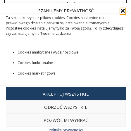
specjalnych
SZANUJEMY PRYWATNOŚĆ
6. Subskrypcja newslettera
Ta strona korzysta z plików cookies. Cookies niezbędne do
prawidłowego działania serwisu są instalowane automatycznie.
W jakim celu?
Pozostałe cookies instalujemy tylko za Twoją zgodą. To Ty zdecydujesz
czy zainstalujemy na Twoim urządzeniu:
wysyłanie newslettera
Na jakiej podstawie?
Cookies analityczne i wydajnościowe
umowa o świadczenie usługi wysyłki newslettera (art. 6 ust.
Cookies funkcjonalne
1 lit. b RODO)
Jak długo?
Cookies marketingowe
do momentu, w którym wypiszesz się z naszego
newslettera
AKCEPTUJ WSZYSTKIE
ponadto, Twoje dane będą przetwarzane do upływu
okresu, w którym możliwe jest dochodzenie roszczeń –
ODRZUĆ WSZYSTKIE
przez Ciebie lub przez nas
(więcej informacji na ten temat znajdziesz w ostatniej tabeli
POZWÓL MI WYBRAĆ
tej sekcji)
Polityka prywatności