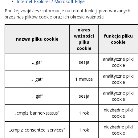
Internet Explorer / Microsoft Edge
Poniżej znajdziesz informacje na temat funkcji przetwarzanych
przez nas plików cookie oraz ich okresie ważności.
okres
ważności
funkcja pliku
nazwa pliku cookie
pliku
cookie
cookie
analityczne pliki
„_ga”
sesja
cookie
analityczne pliki
„_gat”
1 minuta
cookie
analityczne pliki
„_gid”
sesja
cookie
niezbędne pliki
„cmplz_banner-status”
1 rok
cookie
niezbędne pliki
„cmplz_consented_services”
1 rok
cookie