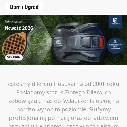
Jesteśmy dilerem Husqvarna od 2001 roku.
Posiadamy status Złotego Dilera, co
zobowiązuje nas do świadczenia usług na
bardzo wysokim poziomie. Służymy
profesjonalną pomocą oraz doradztwem
przy zakupie sprzętu oraz w późniejszym