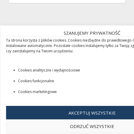
SZANUJEMY PRYWATNOŚĆ
Ta strona korzysta z plików cookies. Cookies niezbędne do prawidłowego d
instalowane automatycznie. Pozostałe cookies instalujemy tylko za Twoją z
Czaja AB sp. z o.o.
czy zainstalujemy na Twoim urządzeniu:
ul. Dworcowa 4A
42-286 Koszęcin
Cookies analityczne i wydajnościowe
+48 34 352 40 84
Cookies funkcjonalne
+48 666 155 694
czajadomiogrod@gmail.com
Cookies marketingowe
Godziny otwarcia:
AKCEPTUJ WSZYSTKIE
Pon-pt 8:00 - 16:00
Sob 8:00 – 13:00
ODRZUĆ WSZYSTKIE
Czaja AB sp. z o.o.