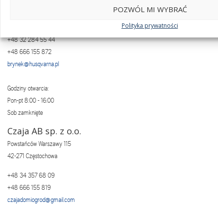
POZWÓL MI WYBRAĆ
Tarnogórska 7A
42-690 Brynek
Polityka prywatności
+48 32 284 55 44
+48 666 155 872
brynek@husqvarna.pl
Godziny otwarcia:
Pon-pt 8:00 - 16:00
Sob zamknięte
Czaja AB sp. z o.o.
Powstańców Warszawy 115
42-271 Częstochowa
+48 34 357 68 09
+48 666 155 819
czajadomiogrod@gmail.com