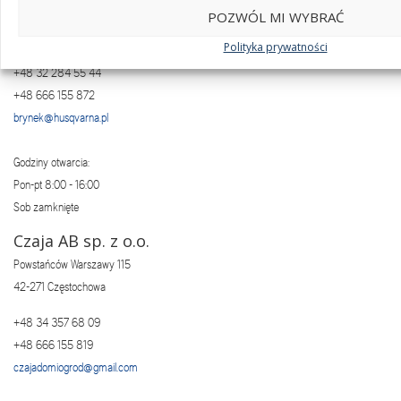
POZWÓL MI WYBRAĆ
Tarnogórska 7A
42-690 Brynek
Polityka prywatności
+48 32 284 55 44
+48 666 155 872
brynek@husqvarna.pl
Godziny otwarcia:
Pon-pt 8:00 - 16:00
Sob zamknięte
Czaja AB sp. z o.o.
Powstańców Warszawy 115
42-271 Częstochowa
+48 34 357 68 09
+48 666 155 819
czajadomiogrod@gmail.com