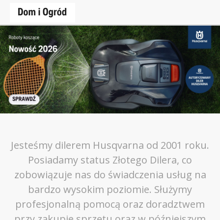
Jesteśmy dilerem Husqvarna od 2001 roku.
Posiadamy status Złotego Dilera, co
zobowiązuje nas do świadczenia usług na
bardzo wysokim poziomie. Służymy
profesjonalną pomocą oraz doradztwem
przy zakupie sprzętu oraz w późniejszym