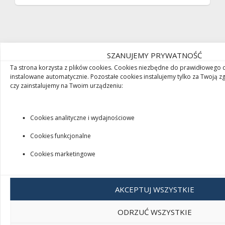
SZANUJEMY PRYWATNOŚĆ
Ta strona korzysta z plików cookies. Cookies niezbędne do prawidłowego d
instalowane automatycznie. Pozostałe cookies instalujemy tylko za Twoją z
Czaja AB sp. z o.o.
czy zainstalujemy na Twoim urządzeniu:
ul. Dworcowa 4A
42-286 Koszęcin
Cookies analityczne i wydajnościowe
+48 34 352 40 84
Cookies funkcjonalne
+48 666 155 694
czajadomiogrod@gmail.com
Cookies marketingowe
Godziny otwarcia:
AKCEPTUJ WSZYSTKIE
Pon-pt 8:00 - 16:00
Sob 8:00 – 13:00
ODRZUĆ WSZYSTKIE
Czaja AB sp. z o.o.